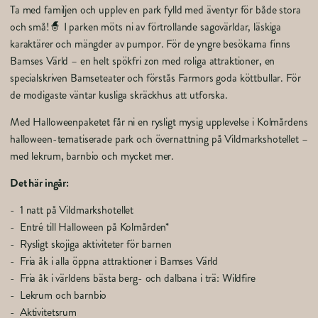
Ta med familjen och upplev en park fylld med äventyr för både stora
och små!🧙 I parken möts ni av förtrollande sagovärldar, läskiga
karaktärer och mängder av pumpor. För de yngre besökarna finns
Bamses Värld – en helt spökfri zon med roliga attraktioner, en
specialskriven Bamseteater och förstås Farmors goda köttbullar. För
de modigaste väntar kusliga skräckhus att utforska.
Med Halloweenpaketet får ni en rysligt mysig upplevelse i Kolmårdens
halloween-tematiserade park och övernattning på Vildmarkshotellet –
med lekrum, barnbio och mycket mer.
Det här ingår:
1 natt på Vildmarkshotellet
Entré till Halloween på Kolmården*
Rysligt skojiga aktiviteter för barnen
Fria åk i alla öppna attraktioner i Bamses Värld
Fria åk i världens bästa berg- och dalbana i trä: Wildfire
Lekrum och barnbio
Aktivitetsrum