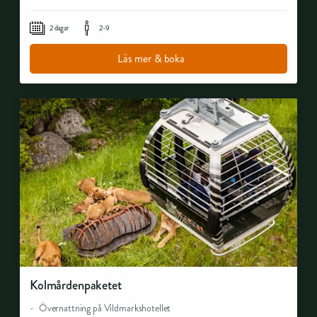
2 dagar
2-9
Läs mer & boka
Kolmårdenpaketet
Övernattning på Vildmarkshotellet