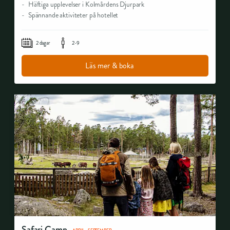
Häftiga upplevelser i Kolmårdens Djurpark
Spännande aktiviteter på hotellet
2 dagar
2-9
Läs mer & boka
Safari Camp