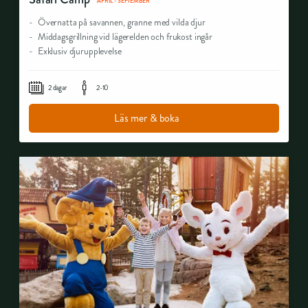
APRIL - SEPTEMBER
Övernatta på savannen, granne med vilda djur
Middagsgrillning vid lägerelden och frukost ingår
Exklusiv djurupplevelse
2 dagar
2-10
Läs mer & boka