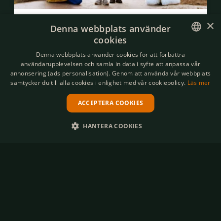
Bamses Halloweenpaket - Interaktivt
×
Denna webbplats använder
middagsäventyr ingår
cookies
OKTOBER - NOVEMBER
SWEDISH
Denna webbplats använder cookies för att förbättra
Entré till Halloween på Kolmården
användarupplevelsen och samla in data i syfte att anpassa vår
ENGLISH
En interaktiv middagsupplevelse
annonsering (ads personalisation). Genom att använda vår webbplats
Övernattning på Vildmarkshotellet
samtycker du till alla cookies i enlighet med vår cookiepolicy.
Läs mer
ACCEPTERA COOKIES
2 dagar
2-9
HANTERA COOKIES
Läs mer & boka
STRIKT NÖDVÄNDIGT
PRESTANDA
MARKNADSFÖRING
FUNKTIONER
OKLASSIFICERADE