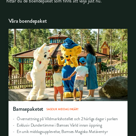
hittar du de boendepaket som finns att välja just nu.
Våra boendepaket
Bamsepaketet
SAGOLIK MIDDAG INGÅR!
Övernattning på Vildmarkshotellet och 2 härliga dagar i parken
Exklusiv Dundertimme i Bamses Värld innan öppning
En unik middagsupplevelse, Bamses Magiska Matäventyr